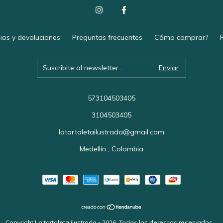
ios y devoluciones
Preguntas frecuentes
Cómo comprar?
573104503405
3104503405
latartaletailustrada@gmail.com
Medellín , Colombia
Copyright La tartaleta ilustrada - 2026. Todos los derechos reservados.