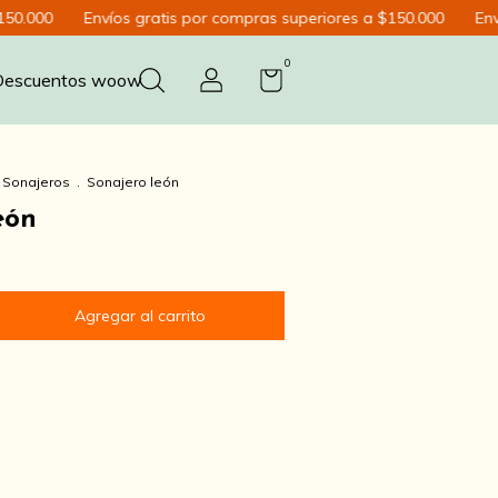
00
Envíos gratis por compras superiores a $150.000
Envíos g
0
Descuentos woow
Sonajeros
.
Sonajero león
eón