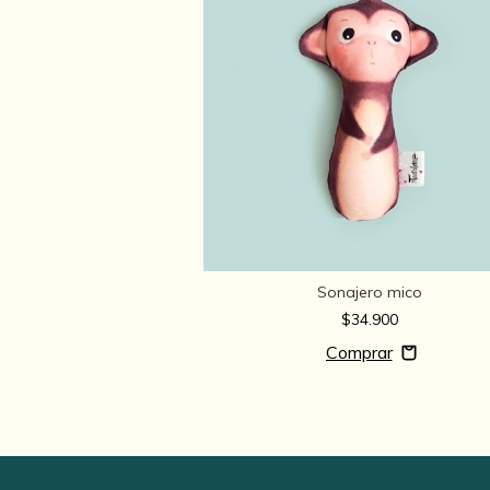
o mapache
Sonajero mico
4.900
$34.900