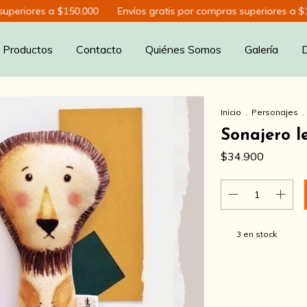
iores a $150.000
Envíos gratis por compras superiores a $150.0
Productos
Contacto
Quiénes Somos
Galería
Inicio
.
Personajes
.
Sonajero l
$34.900
3
en stock