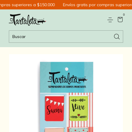
ras superiores a $150.000
Envíos gratis por compras superiore
0