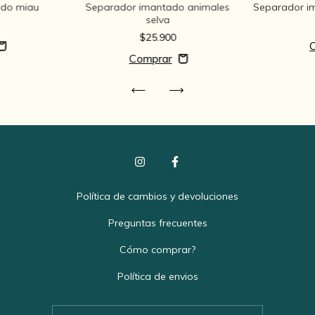
ado miau
Separador imantado animales
Separador ima
selva
$25.900
Política de cambios y devoluciones
Preguntas frecuentes
Cómo comprar?
Política de envios